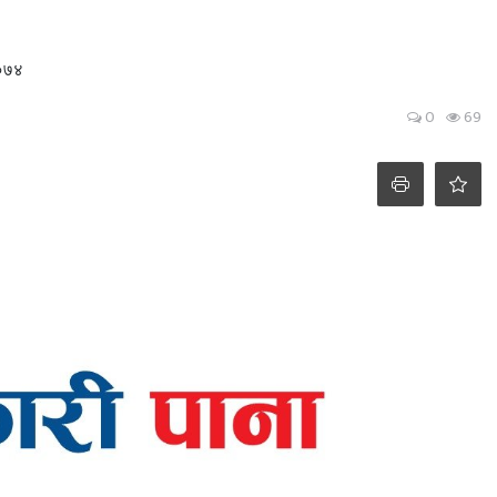
२०७४
0
69