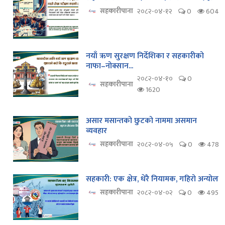
सहकारीपाना
२०८२-०४-१२
0
604
नयाँ ऋण सुरक्षण निर्देशिका र सहकारीको
नाफा–नोक्सान...
२०८२-०४-१०
0
सहकारीपाना
1620
असार मसान्तको छुटको नाममा असमान
व्यवहार
सहकारीपाना
२०८२-०४-०५
0
478
सहकारी: एक क्षेत्र, धेरै नियामक, गहिरो अन्योल
सहकारीपाना
२०८२-०४-०२
0
495