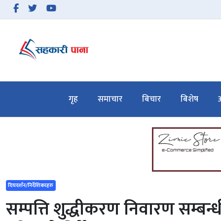
समाचार
बिचार
गृह
समाचार
बिचार
बिशेष
अ
बिशेष
अन्तरवार्ता
सहकारी गतिविधि
सहकारी कानुन
दिघदर्शन/निर्देशिकाहरु
हाम्रो बारेमा
सम्पत्ति शुद्धीकरण निवारण सम्बन
सम्पर्क