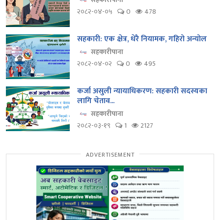
२०८२-०४-०५
0
478
सहकारी: एक क्षेत्र, धेरै नियामक, गहिरो अन्योल
सहकारीपाना
२०८२-०४-०२
0
495
कर्जा असुली न्यायाधिकरण: सहकारी सदस्यका
लागि चेताव...
सहकारीपाना
२०८२-०३-१९
1
2127
ADVERTISEMENT