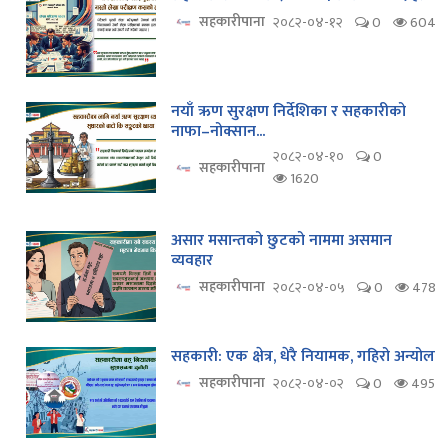
सहकारीपाना
२०८२-०४-१२
0
604
नयाँ ऋण सुरक्षण निर्देशिका र सहकारीको
नाफा–नोक्सान...
२०८२-०४-१०
0
सहकारीपाना
1620
असार मसान्तको छुटको नाममा असमान
व्यवहार
सहकारीपाना
२०८२-०४-०५
0
478
सहकारी: एक क्षेत्र, धेरै नियामक, गहिरो अन्योल
सहकारीपाना
२०८२-०४-०२
0
495