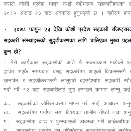
जसले कोशी प्रदेश मात्र नभई देशैभरका सहकारीहरूका ल
२०८२ असाढ २३ वाट अवकास हुनुभएको छ । वहाँसंग हाम्रो
·
२०७८ फागुन २३ देखि कोशी प्रदेश सहकारी रजिष्ट्रारको
सहकारी संस्थाहरूको सुदृढीकरणका लागि चालिएका मुख्य पह
कुन हो
?
-
मेरो कार्यकाल सहकारीको अति नै संकटकाल मध्येको अ
हाजिर भएकै समयबाट बराह सहकारीमा आएको विचलनसंगै झ
छानविन र सहजीकरणसंगै लालुपाते बहुउद्देश्यीय सहकारी 
गर्दा गर्दै १२ वटा सहकारीलाई मुद्दा लगाउने काममा लाग्नु प
क.
सहकारीको जोखिमावस्था मापन गरी सोही आधारमा अनुग
ख.
सहकारीमा पर्याप्त नयां विषयका तालीम गोष्टी तथा अन
ग.
सहकारीमा दण्ड र पुरस्कारको व्यवस्था गरी अधिकाधिक
घ.
सहकारीमा प्रयोग हुने एप्लिकेशन सफ्टवेयरहरुको स