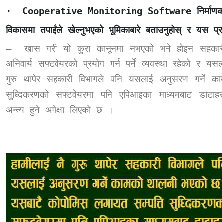
·
Cooperative Monitoring Software
निर्मा
विकासमा तपाईंले खेल्नुभएको भूमिकाबारे बताउनुहोस् र यस प्
–
खास गरी यो कुरा कानूनमा नभएको भने होइन सहकारी 
अनिवार्य सफ्टवेयरको प्रयोग गर्न पर्ने व्यवस्था रहेको र य
गुरु थापेर सहकारी विभागले पनि यसलाई अनुसरण गर्ने 
सुध्दिकरणको सफ्टवेयरमा पनि एपिआइका माध्यमबाट डाटाह
अन्त्य हुने अपेक्षा लिएको छ ।