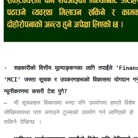
·
सहकारीको वित्तीय मूल्याङ्कनका लागि तपाईंले
‘Finan
‘MCI’
जस्ता सूचक र उपकरणहरूको विकासमा योगदान गर्
न्यूनीकरणमा कसरी टेवा पुगे
?
–
यी सूचकहरु विकासमा भन्दा पनि उपयोगमा हाम्रो विशेष ध
जोखिमावस्था पत्ता लगाउने टुल्सको उपयोग गर्न लागिएको हो
सकिने देखिन्छ ।