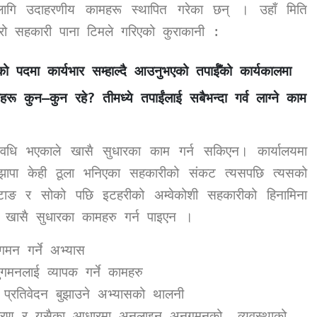
ागि उदाहरणीय कामहरू स्थापित गरेका छन्
।
उहाँ मिति
 सहकारी पाना टिमले गरिएको कुराकानी
:
 पदमा कार्यभार सम्हाल्दै आउनुभएको तपाईँको कार्यकालमा
लहरू कुन
–
कुन रहे
?
तीमध्ये तपाईंलाई सबैभन्दा गर्व लाग्ने काम
वधि भएकाले खासै सुधारका काम गर्न सकिएन। कार्यालयमा
ापा केही ठूला भनिएका सहकारीको संकट त्यसपछि त्यसको
खोटाङ र सोको पछि इटहरीको अम्वेकोशी सहकारीको हिनामिना
र्दा खासै सुधारका कामहरु गर्न पाइएन ।
मन गर्ने अभ्यास
ुगमनलाई व्यापक गर्ने कामहरु
 प्रतिवेदन बुझाउने अभ्यासको थालनी
ूचीकरण र यसैका आधारमा अनलाइन अनुगमनको व्यवस्थाको