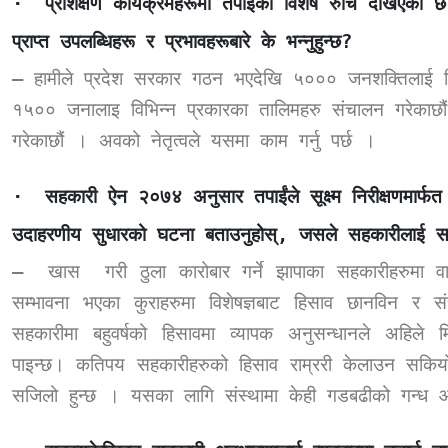
·
प्रशिक्षण कार्यक्रमहरूमा तपाईंको विशेष रुचि देखिएको 
प्राप्त उपलब्धिहरू र प्रभावहरूबारे के भन्नुहुन्छ
?
–
हामीले प्रदेश सरकार गठन भएदेखि ५००० जनशक्तिलाई विभि
१५०० जनालाइ विभिन्न प्रकारका तालिमहरु संचालन गरेकाछौं
गरेकाछौं । अवको नेतृत्वले यसमा काम गर्नु पर्छ ।
·
सहकारी ऐन २०७४ अनुसार तपाईंले सूक्ष्म निरीक्षणमार्फत
उदाहरणीय सुधारको घटना बताउनुहोस्
,
जसले सहकारीलाई सही 
–
खास
गरी ठुला कारोबार गर्ने झापाका सहकारीहरुमा 
सम्भावना भएका कुराहरुमा विशेषज्ञबाट हिसाव छानविन र सं
सहकारीमा बहुवर्षको
हिसावमा व्यापक अनुसन्धानले अहिले म
पाइन्छ। कतिपय सहकारीहरुको हिसाव राम्ररी केलाउन सकियो भन
सजिलो हुन्छ ।
यसका लागि संस्थामा केही गडबढीको गन्ध 