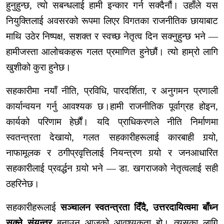
हुनुहुन्छ, त्यो सबन्धलाई हामी इन्कार गर्न सक्दैनौं। उहाँले यस
नियुक्तिलाई अवसरको रूपमा लिएर विगतका राजनीतिक छायाबाट
माथि उठेर निष्पक्ष, सशक्त र स्वच्छ नेतृत्व दिन सक्नुहुन्छ भने —
हामीजस्ता आलोचकहरू गलत प्रमाणित हुनेछौं। त्यो हाम्रो लागि
खुशीको कुरा हुनेछ।
सहकारीमा नयाँ नीति, प्रविधि, पारदर्शिता, र अनुगमन प्रणाली
कार्यान्वयन गर्नु आवश्यक छ।हामी राजनीतिक पूर्वाग्रह होइन,
कार्यको परिणाम हेर्छौं। यदि प्राधिकरणले नीति निर्माणमा
स्वतन्त्रता देखायो, गलत सहकारीहरूलाई कारबाही गर्‍यो,
नाफामूलक र ठगीप्रवृत्तिलाई नियन्त्रण गर्‍यो र जनआधारित
सहकारीलाई प्रवर्द्धन गर्‍यो भने — डा. खगराजको नेतृत्वलाई सही
ठहरिनेछ।
सहकारीहरूलाई
सञ्चालन स्वतन्त्रता दिँदै, उत्तरदायित्वमा बाँध्न
सक्ने संयन्त्र
बनाउनु आजको आवश्यकता हो। त्यसका लागि