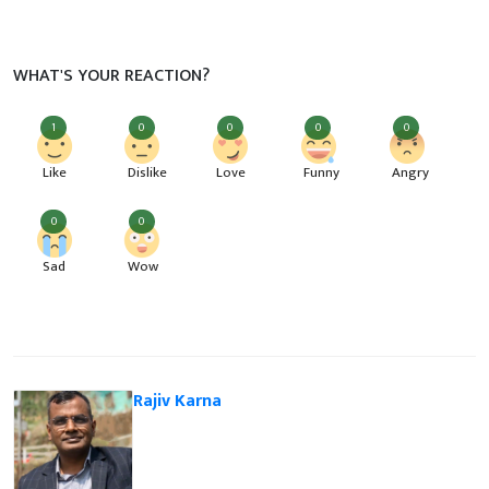
WHAT'S YOUR REACTION?
1
0
0
0
0
Like
Dislike
Love
Funny
Angry
0
0
Sad
Wow
Rajiv Karna