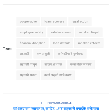
cooperative
loan recovery
legal action
employee safety
sahakari news
sahakari Nepal
financial discipline
loan default
sahakari reform
Tags:
सहकारी
ऋण असुली
कर्मचारीमाथि दुर्व्यवहार
सहकारी कानुन
सदस्य अधिकार
कर्जा नतिर्ने समस्या
सहकारी संकट
कर्जा असुली न्याधिकरण
PREVIOUS ARTICLE
प्राधिकरणमा स्वागत छ, कमरेड!...अब सहकारी तपाईकै भरोसामा