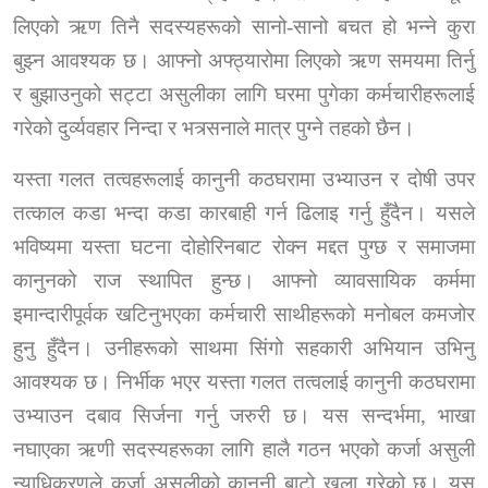
लिएको ऋण तिनै
सदस्यहरूको सानो-सानो बचत
हो भन्ने कुरा
बुझ्न आवश्यक छ। आफ्नो अफ्ठ्यारोमा लिएको ऋण समयमा तिर्नु
र बुझाउनुको सट्टा असुलीका लागि घरमा पुगेका कर्मचारीहरूलाई
गरेको दुर्व्यवहार निन्दा र भत्र्सनाले मात्र पुग्ने तहको छैन।
यस्ता गलत तत्वहरूलाई कानुनी कठघरामा उभ्याउन र दोषी उपर
तत्काल कडा भन्दा कडा कारबाही गर्न ढिलाइ गर्नु हुँदैन। यसले
भविष्यमा यस्ता घटना दोहोरिनबाट रोक्न मद्दत पुग्छ र समाजमा
कानुनको राज स्थापित हुन्छ। आफ्नो व्यावसायिक कर्ममा
इमान्दारीपूर्वक खटिनुभएका कर्मचारी साथीहरूको मनोबल कमजोर
हुनु हुँदैन। उनीहरूको साथमा सिंगो सहकारी अभियान उभिनु
आवश्यक छ।
निर्भीक भएर यस्ता गलत तत्वलाई कानुनी कठघरामा
उभ्याउन दबाव सिर्जना गर्नु
जरुरी छ। यस सन्दर्भमा
,
भाखा
नघाएका ऋणी सदस्यहरूका लागि हालै गठन भएको कर्जा असुली
न्याधिकरणले कर्जा असुलीको कानुनी बाटो खुला गरेको छ। यस