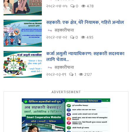
२०८२-०४-०५
0
478
सहकारी: एक क्षेत्र, धेरै नियामक, गहिरो अन्योल
सहकारीपाना
२०८२-०४-०२
0
495
कर्जा असुली न्यायाधिकरण: सहकारी सदस्यका
लागि चेताव...
सहकारीपाना
२०८२-०३-१९
1
2127
ADVERTISEMENT