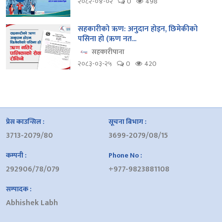
२०८२-०४-०२
0
498
सहकारीको ऋण: अनुदान होइन, छिमेकीको
पसिना हो (ऋण नत...
सहकारीपाना
२०८३-०३-२५
0
420
प्रेस काउन्सिल :
सूचना बिभाग :
3713-2079/80
3699-2079/08/15
कम्पनी :
Phone No :
292906/78/079
+977-9823881108
सम्पादक :
Abhishek Labh