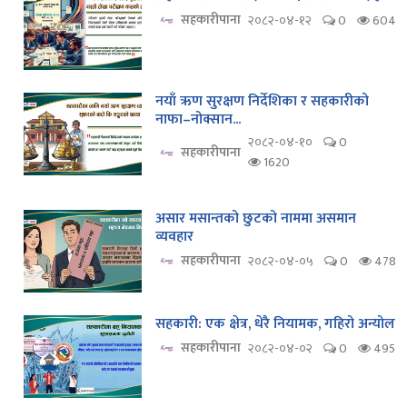
सहकारीपाना
२०८२-०४-१२
0
604
नयाँ ऋण सुरक्षण निर्देशिका र सहकारीको
नाफा–नोक्सान...
२०८२-०४-१०
0
सहकारीपाना
1620
असार मसान्तको छुटको नाममा असमान
व्यवहार
सहकारीपाना
२०८२-०४-०५
0
478
सहकारी: एक क्षेत्र, धेरै नियामक, गहिरो अन्योल
सहकारीपाना
२०८२-०४-०२
0
495