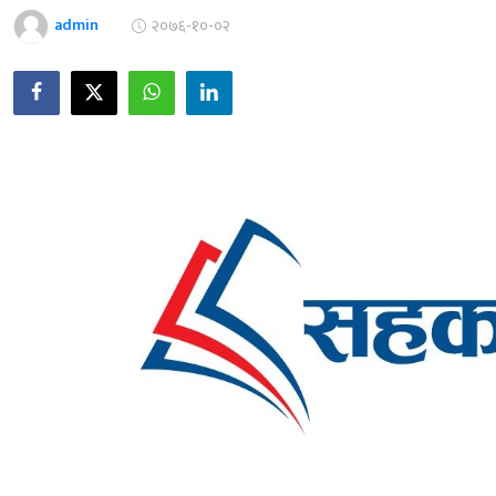
admin
२०७६-१०-०२