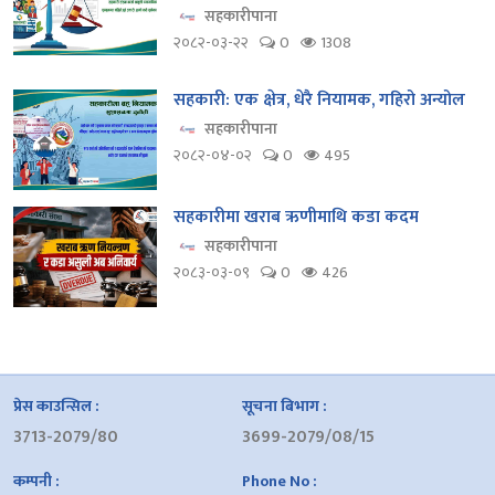
सहकारीपाना
२०८२-०३-२२
0
1308
सहकारी: एक क्षेत्र, धेरै नियामक, गहिरो अन्योल
सहकारीपाना
२०८२-०४-०२
0
495
सहकारीमा खराब ऋणीमाथि कडा कदम
सहकारीपाना
२०८३-०३-०९
0
426
प्रेस काउन्सिल :
सूचना बिभाग :
3713-2079/80
3699-2079/08/15
कम्पनी :
Phone No :