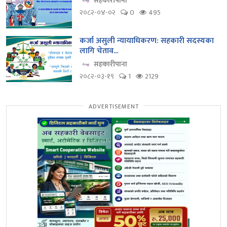
२०८२-०४-०२
0
495
कर्जा असुली न्यायाधिकरण: सहकारी सदस्यका
लागि चेताव...
सहकारीपाना
२०८२-०३-१९
1
2129
ADVERTISEMENT