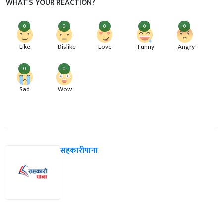
WHAT'S YOUR REACTION?
0
0
0
0
0
Like
Dislike
Love
Funny
Angry
0
0
Sad
Wow
सहकारीपाना