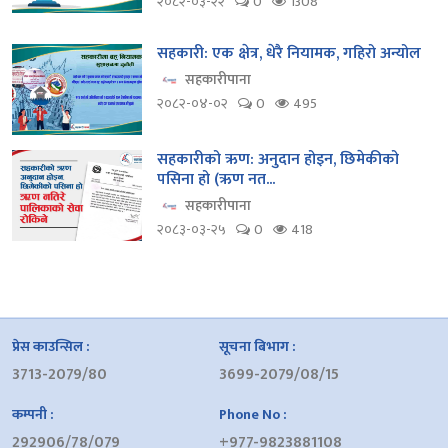
२०८२-०३-२२
0
1308
सहकारी: एक क्षेत्र, धेरै नियामक, गहिरो अन्योल
सहकारीपाना
२०८२-०४-०२
0
495
सहकारीको ऋण: अनुदान होइन, छिमेकीको
पसिना हो (ऋण नत...
सहकारीपाना
२०८३-०३-२५
0
418
प्रेस काउन्सिल :
सूचना बिभाग :
3713-2079/80
3699-2079/08/15
कम्पनी :
Phone No :
292906/78/079
+977-9823881108