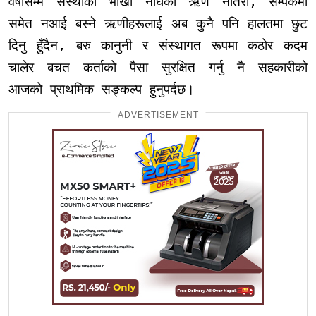
वर्षौंसम्म संस्थाको भाखा नाघेको ऋण नतिरी, सम्पर्कमा
समेत नआई बस्ने ऋणीहरूलाई अब कुनै पनि हालतमा छुट
दिनु हुँदैन, बरु कानुनी र संस्थागत रूपमा कठोर कदम
चालेर बचत कर्ताको पैसा सुरक्षित गर्नु नै सहकारीको
आजको प्राथमिक सङ्कल्प हुनुपर्दछ।
ADVERTISEMENT