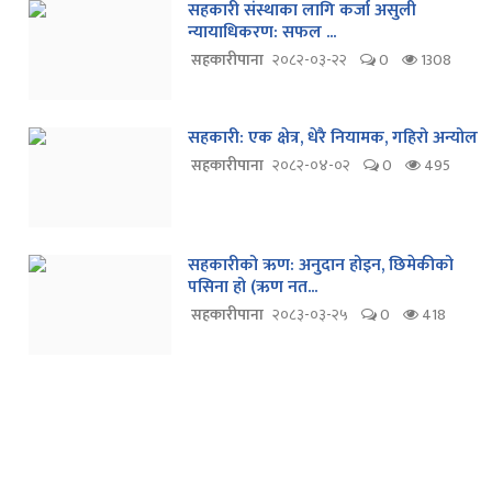
सहकारी संस्थाका लागि कर्जा असुली
न्यायाधिकरण: सफल ...
सहकारीपाना
२०८२-०३-२२
0
1308
सहकारी: एक क्षेत्र, धेरै नियामक, गहिरो अन्योल
सहकारीपाना
२०८२-०४-०२
0
495
सहकारीको ऋण: अनुदान होइन, छिमेकीको
पसिना हो (ऋण नत...
सहकारीपाना
२०८३-०३-२५
0
418