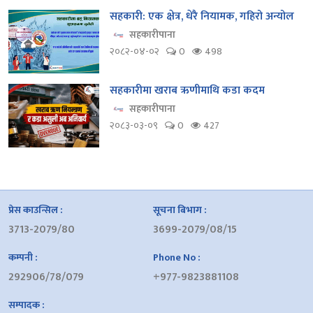
सहकारी: एक क्षेत्र, धेरै नियामक, गहिरो अन्योल
सहकारीपाना
२०८२-०४-०२
0
498
सहकारीमा खराब ऋणीमाथि कडा कदम
सहकारीपाना
२०८३-०३-०९
0
427
प्रेस काउन्सिल :
सूचना बिभाग :
3713-2079/80
3699-2079/08/15
कम्पनी :
Phone No :
292906/78/079
+977-9823881108
सम्पादक :