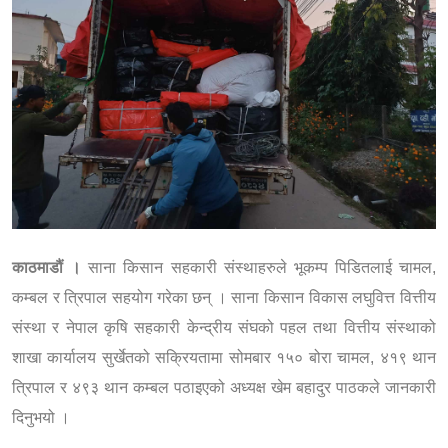
काठमाडौं ।
साना किसान सहकारी संस्थाहरुले भूकम्प पिडितलाई चामल,
कम्बल र त्रिपाल सहयोग गरेका छन् । साना किसान विकास लघुवित्त वित्तीय
संस्था र नेपाल कृषि सहकारी केन्द्रीय संघको पहल तथा वित्तीय संस्थाको
शाखा कार्यालय सुर्खेतको सक्रियतामा सोमबार १५० बोरा चामल, ४१९ थान
त्रिपाल र ४९३ थान कम्बल पठाइएको अध्यक्ष खेम बहादुर पाठकले जानकारी
दिनुभयो ।