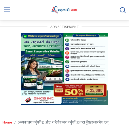
ADVERTISEMENT
समाचार
बिचार
बिशेष
अन्तरवार्ता
सहकारी गतिविधि
सहकारी कानुन
हाम्रो बारेमा
सम्पर्क
Home
अल्पकालमा गर्नुपर्ने १३ ओटा र दिर्घकालमा गर्नुपर्ने ३३ वटा बुँदाहरु समावेश छन् ।