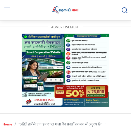
ADVERTISEMENT
समाचार
बिचार
बिशेष
अन्तरवार्ता
सहकारी गतिविधि
सहकारी कानुन
हाम्रो बारेमा
सम्पर्क
Home
“अहिले हामीले एक हजार वटा माला दिन सक्छौँ तर माग सो अनुरुप छैन ।”