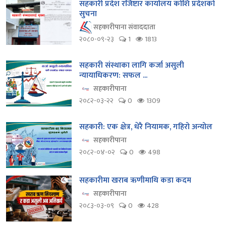
सहकारी प्रदेश रजिष्टार कार्यालय कोशि प्रदेशको
सुचना
सहकारीपाना संवाददाता
२०८०-०९-२३
1
1813
सहकारी संस्थाका लागि कर्जा असुली
न्यायाधिकरण: सफल ...
सहकारीपाना
२०८२-०३-२२
0
1309
सहकारी: एक क्षेत्र, धेरै नियामक, गहिरो अन्योल
सहकारीपाना
२०८२-०४-०२
0
498
सहकारीमा खराब ऋणीमाथि कडा कदम
सहकारीपाना
२०८३-०३-०९
0
428