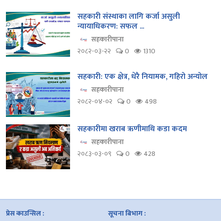
सहकारी संस्थाका लागि कर्जा असुली
न्यायाधिकरण: सफल ...
सहकारीपाना
२०८२-०३-२२
0
1310
सहकारी: एक क्षेत्र, धेरै नियामक, गहिरो अन्योल
सहकारीपाना
२०८२-०४-०२
0
498
सहकारीमा खराब ऋणीमाथि कडा कदम
सहकारीपाना
२०८३-०३-०९
0
428
प्रेस काउन्सिल :
सूचना बिभाग :