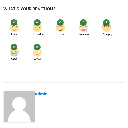
WHAT'S YOUR REACTION?
0
0
0
0
1
Like
Dislike
Love
Funny
Angry
0
0
Sad
Wow
admin