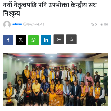
नयाँ नेतृत्वपछि पनि उपभोक्ता केन्द्रीय संघ
निश्कृय
admin
२०८०-०६-२२
0
86