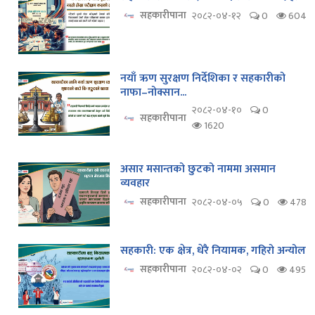
सहकारीपाना
२०८२-०४-१२
0
604
नयाँ ऋण सुरक्षण निर्देशिका र सहकारीको
नाफा–नोक्सान...
२०८२-०४-१०
0
सहकारीपाना
1620
असार मसान्तको छुटको नाममा असमान
व्यवहार
सहकारीपाना
२०८२-०४-०५
0
478
सहकारी: एक क्षेत्र, धेरै नियामक, गहिरो अन्योल
सहकारीपाना
२०८२-०४-०२
0
495