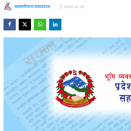
सहकारीपाना संवाददाता
२०८०-०८-११