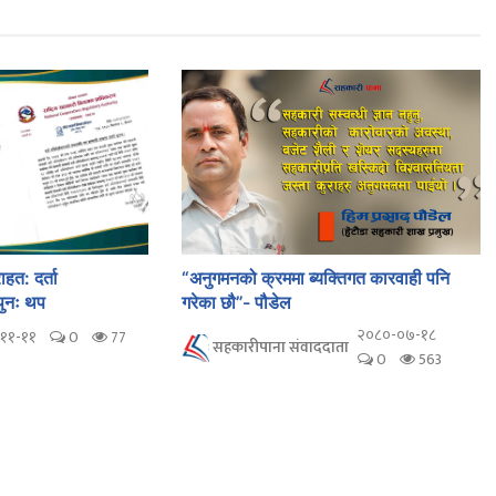
हत: दर्ता
“अनुगमनको क्रममा ब्यक्तिगत कारवाही पनि
ुनः थप
गरेका छौ”- पौडेल
२०८०-०७-१८
११-११
0
77
सहकारीपाना संवाददाता
0
563