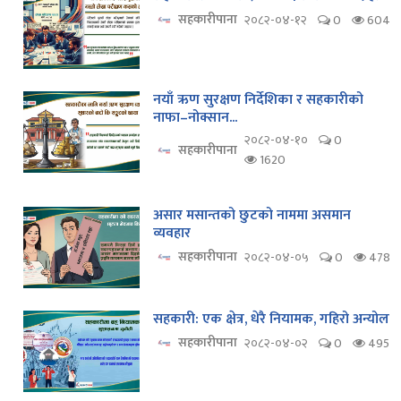
सहकारीपाना
२०८२-०४-१२
0
604
नयाँ ऋण सुरक्षण निर्देशिका र सहकारीको
नाफा–नोक्सान...
२०८२-०४-१०
0
सहकारीपाना
1620
असार मसान्तको छुटको नाममा असमान
व्यवहार
सहकारीपाना
२०८२-०४-०५
0
478
सहकारी: एक क्षेत्र, धेरै नियामक, गहिरो अन्योल
सहकारीपाना
२०८२-०४-०२
0
495