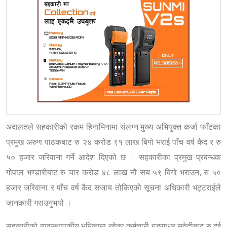
अदालतले सहकारीको रकम हिनामिनामा संलग्न मुख्य अभियुक्त कर्जा फाँटका
प्रमुख अरुण पाठकबाट रु २४ करोड ९१ लाख बिगो भराई पाँच वर्ष कैद र रु
५० हजार जरिवाना गर्ने आदेश दिएको छ । सहकारीका प्रमुख प्रबन्धक
गोपाल भण्डारीबाट रु चार करोड ४८ लाख नौ सय ५९ बिगो भराउन, रु ५०
हजार जरिवाना र पाँच वर्ष कैद सजाय तोकिएको सूचना अधिकारी भट्टराईले
जानकारी गराउनुभयो ।
सहकारीको व्यवस्थापकीय भूमिकामा रहेका कर्मचारी गङ्गाधर सुवेदीबाट रु दुई