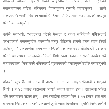
पीडितले न्यायको महसुस गरेको जाहेरवालाका तर्फबाट पैरवी गर्नुभएका
नेपालगञ्जका वरिष्ठ अधिवक्ता विजयकुमार गुप्ताले बताउनुभयो । लामो
सङ्घर्षपछि सयौँ गरिब बचतकर्ता पीडितले यो फैसलाले न्याय पाएको महसुस
गरेको बताउनभुयो ।
उहाँले भन्नुभयो, “अदालतले गरेको फैसला र तदर्थ समितिको भूमिकालाई
प्रभावकारी बनाउनुपर्दछ, त्यसपछि मात्र पीडितले आफ्नो बचत रकम फिर्ता
पाउँछन् ।” सहकारीमा अपचलन गरिएको रकमहरु स्वयं दोषीहरुले स्वीकार
गरेको अवस्थामा अदालतले तोकेको बिगो रकम तत्काल भराउने कार्यमा सबै
सरोकारवाला निकायको भूमिकालाई प्रभावकारी बनाउनुपर्ने उहाँले बताउनुभयो
।
बाँकेको बहुचर्चित यो सहकारी घोटालामा ४१ जनालाई प्रतिवादी बनाइएको
थियो । रु ४३ करोड घोटालामा अन्यले सफाइ पाएका छन् । सातजना अहिले
पनि कारागारमा रहेका छन् । अरू धरौटीमा छुटेका थिए । ११ हजार आठ सय
चारजना निक्षेपकर्ता रहेको सहकारी ठूलो रकम हिनामिना भएपछि निक्षेपकर्ताले