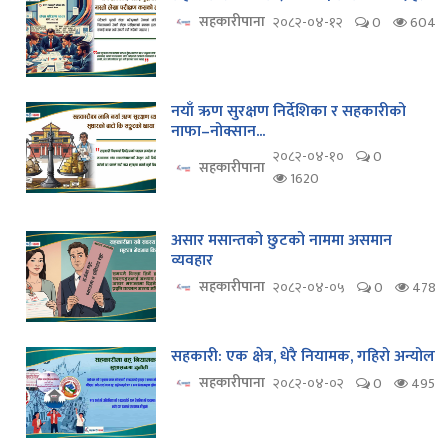
सहकारीपाना
२०८२-०४-१२
0
604
नयाँ ऋण सुरक्षण निर्देशिका र सहकारीको
नाफा–नोक्सान...
२०८२-०४-१०
0
सहकारीपाना
1620
असार मसान्तको छुटको नाममा असमान
व्यवहार
सहकारीपाना
२०८२-०४-०५
0
478
सहकारी: एक क्षेत्र, धेरै नियामक, गहिरो अन्योल
सहकारीपाना
२०८२-०४-०२
0
495