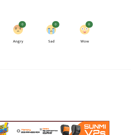
0
0
0
Angry
Sad
Wow