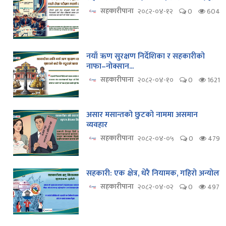
सहकारीपाना
२०८२-०४-१२
0
604
नयाँ ऋण सुरक्षण निर्देशिका र सहकारीको
नाफा–नोक्सान...
सहकारीपाना
२०८२-०४-१०
0
1621
असार मसान्तको छुटको नाममा असमान
व्यवहार
सहकारीपाना
२०८२-०४-०५
0
479
सहकारी: एक क्षेत्र, धेरै नियामक, गहिरो अन्योल
सहकारीपाना
२०८२-०४-०२
0
497