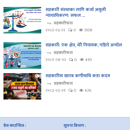
सहकारी संस्थाका लागि कर्जा असुली
न्यायाधिकरण: सफल ...
सहकारीपाना
२०८२-०३-२२
0
1308
सहकारी: एक क्षेत्र, धेरै नियामक, गहिरो अन्योल
सहकारीपाना
२०८२-०४-०२
0
495
सहकारीमा खराब ऋणीमाथि कडा कदम
सहकारीपाना
२०८३-०३-०९
0
426
प्रेस काउन्सिल :
सूचना बिभाग :