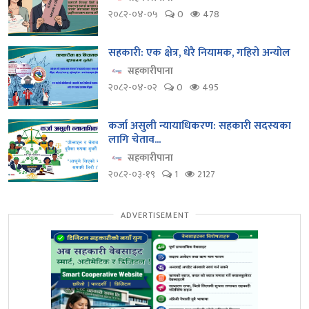
२०८२-०४-०५
0
478
सहकारी: एक क्षेत्र, धेरै नियामक, गहिरो अन्योल
सहकारीपाना
२०८२-०४-०२
0
495
कर्जा असुली न्यायाधिकरण: सहकारी सदस्यका
लागि चेताव...
सहकारीपाना
२०८२-०३-१९
1
2127
ADVERTISEMENT