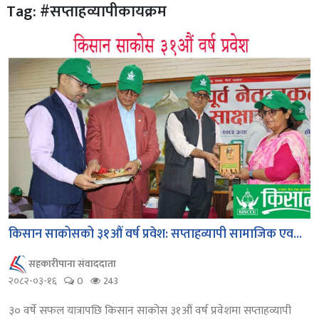
Tag: #सप्ताहव्यापीकायक्रम
किसान साकोसको ३१औं वर्ष प्रवेश: सप्ताहव्यापी सामाजिक एव...
सहकारीपाना संवाददाता
२०८२-०३-१६
0
243
३० वर्षे सफल यात्रापछि किसान साकोस ३१औं वर्ष प्रवेशमा सप्ताहव्यापी