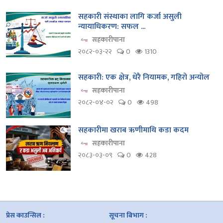
सहकारी संस्थाका लागि कर्जा असुली
न्यायाधिकरण: सफल ...
सहकारीपाना
२०८२-०३-२२
0
1310
सहकारी: एक क्षेत्र, धेरै नियामक, गहिरो अन्योल
सहकारीपाना
२०८२-०४-०२
0
498
सहकारीमा खराब ऋणीमाथि कडा कदम
सहकारीपाना
२०८३-०३-०९
0
428
प्रेस काउन्सिल :
सूचना बिभाग :