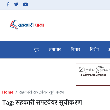
समाचार
बिचार
गृह
समाचार
बिचार
बिशेष
अ
बिशेष
अन्तरवार्ता
सहकारी गतिविधि
सहकारी कानुन
Home
सहकारी सफ्टवेयर सूचीकरण
हाम्रो बारेमा
Tag: सहकारी सफ्टवेयर सूचीकरण
सम्पर्क