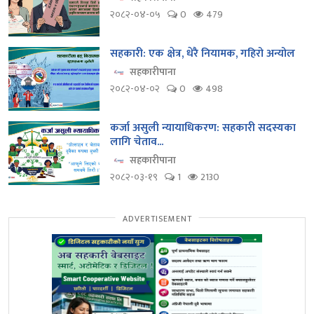
२०८२-०४-०५
0
479
सहकारी: एक क्षेत्र, धेरै नियामक, गहिरो अन्योल
सहकारीपाना
२०८२-०४-०२
0
498
कर्जा असुली न्यायाधिकरण: सहकारी सदस्यका
लागि चेताव...
सहकारीपाना
२०८२-०३-१९
1
2130
ADVERTISEMENT