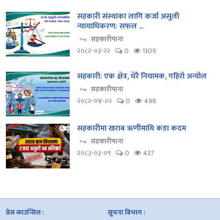
सहकारी संस्थाका लागि कर्जा असुली
न्यायाधिकरण: सफल ...
सहकारीपाना
२०८२-०३-२२
0
1309
सहकारी: एक क्षेत्र, धेरै नियामक, गहिरो अन्योल
सहकारीपाना
२०८२-०४-०२
0
498
सहकारीमा खराब ऋणीमाथि कडा कदम
सहकारीपाना
२०८३-०३-०९
0
427
प्रेस काउन्सिल :
सूचना बिभाग :