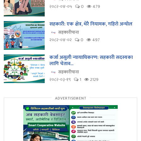
२०८२-०४-०५
0
479
सहकारी: एक क्षेत्र, धेरै नियामक, गहिरो अन्योल
सहकारीपाना
२०८२-०४-०२
0
497
कर्जा असुली न्यायाधिकरण: सहकारी सदस्यका
लागि चेताव...
सहकारीपाना
२०८२-०३-१९
1
2129
ADVERTISEMENT