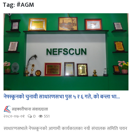
Tag: #AGM
नेफ्स्कूनको चुनावी साधारणसभा पुस ५ र ६ गते, को बन्ला भा...
सहकारीपाना संवाददाता
२०८०-०७-०१
0
551
साधारणसभाले नेफ्स्कूनको आगामी कार्यकालका नयाँ संचालक समिति चयन