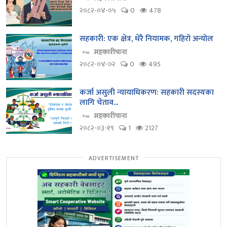
२०८२-०४-०५
0
478
सहकारी: एक क्षेत्र, धेरै नियामक, गहिरो अन्योल
सहकारीपाना
२०८२-०४-०२
0
495
कर्जा असुली न्यायाधिकरण: सहकारी सदस्यका
लागि चेताव...
सहकारीपाना
२०८२-०३-१९
1
2127
ADVERTISEMENT