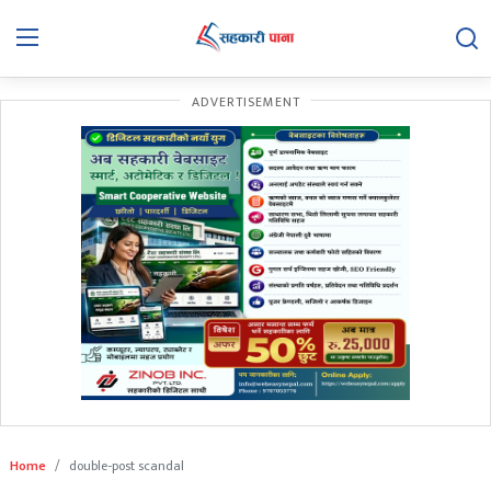
ADVERTISEMENT
समाचार
बिचार
बिशेष
अन्तरवार्ता
सहकारी गतिविधि
सहकारी कानुन
हाम्रो बारेमा
सम्पर्क
Home
double-post scandal