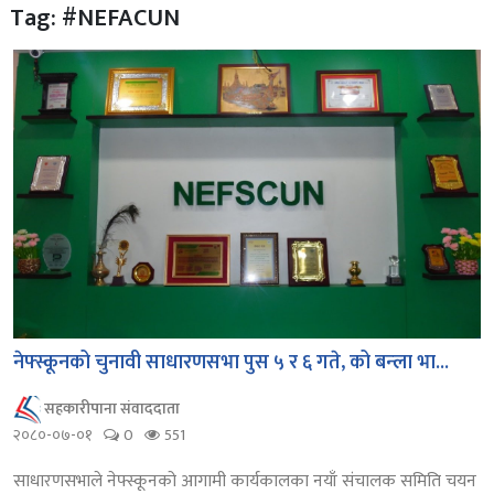
Tag: #NEFACUN
नेफ्स्कूनको चुनावी साधारणसभा पुस ५ र ६ गते, को बन्ला भा...
सहकारीपाना संवाददाता
२०८०-०७-०१
0
551
साधारणसभाले नेफ्स्कूनको आगामी कार्यकालका नयाँ संचालक समिति चयन