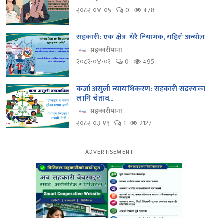
२०८२-०४-०५
0
478
सहकारी: एक क्षेत्र, धेरै नियामक, गहिरो अन्योल
सहकारीपाना
२०८२-०४-०२
0
495
कर्जा असुली न्यायाधिकरण: सहकारी सदस्यका
लागि चेताव...
सहकारीपाना
२०८२-०३-१९
1
2127
ADVERTISEMENT