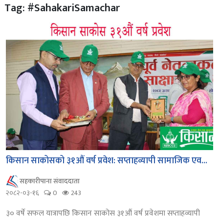
Tag: #SahakariSamachar
किसान साकोसको ३१औं वर्ष प्रवेश: सप्ताहव्यापी सामाजिक एव...
सहकारीपाना संवाददाता
२०८२-०३-१६
0
243
३० वर्षे सफल यात्रापछि किसान साकोस ३१औं वर्ष प्रवेशमा सप्ताहव्यापी