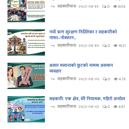
सहकारीपाना
२०८२-०४-१२
0
604
नयाँ ऋण सुरक्षण निर्देशिका र सहकारीको
नाफा–नोक्सान...
सहकारीपाना
२०८२-०४-१०
0
1621
असार मसान्तको छुटको नाममा असमान
व्यवहार
सहकारीपाना
२०८२-०४-०५
0
479
सहकारी: एक क्षेत्र, धेरै नियामक, गहिरो अन्योल
सहकारीपाना
२०८२-०४-०२
0
497