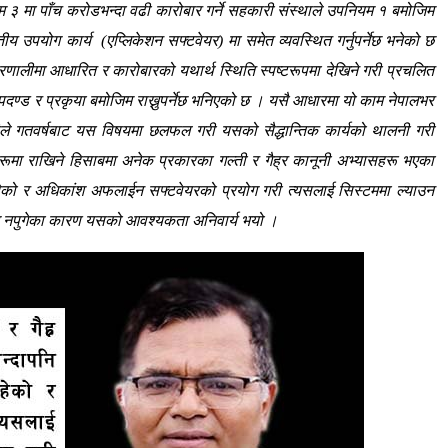
ा पाँच करोडभन्दा वढी कारोबार गर्ने सहकारी संस्थाले उपनियम १ बमोजिम
ुतीय उपयोग कार्य (
एप्लिकेशन
सफ्टवेयर)
मा समेत व्यवस्थित गर्नुपर्नेछ भनेको छ
रणालीमा आधारित र कारोबारको यथार्थ स्थिति स्पष्टरूपमा देखिने गरी प्रचलित
ापदण्ड र
प्रकृया
बमोजिम राख्नुपर्नेछ भनिएको छ । यसै आधारमा यो काम नेपालभर
ि हामीले गतवर्षबाट यस विषयमा छलफल गरी यसको
सैद्धान्तिक
कार्यको थालनी गरी
हरूमा राखिने हिसाबमा अनेक प्रकारका गल्ती र
गैह्र
कानूनी
अभ्यासहरू
भएका
रहेको र अधिकांश अफलाईन सफ्टवेयरको प्रयोग गरी त्यसलाई सिस्टममा ल्याउन
ग नपुगेका कारण यसको आवश्यकता अनिवार्य भयो ।