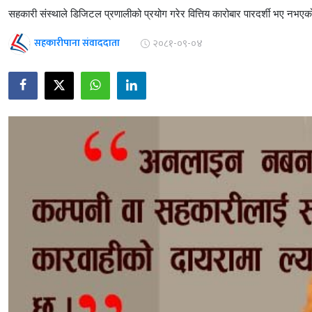
सहकारी संस्थाले डिजिटल प्रणालीको प्रयोग गरेर वित्तिय कारोबार पारदर्शी भए न
सहकारीपाना संवाददाता
२०८१-०९-०४