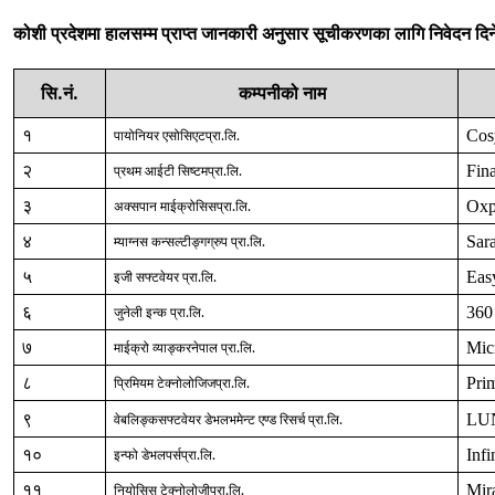
कोशी प्रदेशमा हालसम्म प्राप्त जानकारी अनुसार
सूचीकरणका
लागि निवेदन दिन
सि.नं.
कम्पनीको नाम
१
पायोनियर एसोसिएटप्रा.लि.
Cos
२
प्रथम आईटी सिष्टमप्रा.लि.
Fina
३
अक्सपान माईक्रोसिसप्रा.लि.
Oxp
४
म्याग्नस कन्सल्टीङ्गग्रुप प्रा.लि.
Sara
५
इजी सफ्टवेयर प्रा.लि.
Eas
६
जुनेली इन्क प्रा.लि.
360
७
माईक्रो व्याङ्करनेपाल प्रा.लि.
Mic
८
प्रिमियम टेक्नोलोजिजप्रा.लि.
Pri
९
वेबलिङ्कसफ्टवेयर डेभलभमेन्ट एण्ड रिसर्च प्रा.लि.
LU
१०
इन्फो डेभलपर्सप्रा.लि.
Infi
११
नियोसिस टेक्नोलोजीप्रा.लि.
Mir