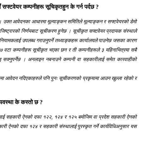
ँ सफ्टवेयर
कम्पनीहरू
सूचिकृतहुन के गर्न पर्दछ ?
छ । उक्त आवेदनका आधारमा मूल्याङ्कन समितिले मूल्याङ्कन र सफ्टवेयरको डेमो
रजिष्ट्रारको निर्णयबाट
सूचीकरण
हुनेछ । सूचीकृत सफ्टवेयर प्रदायक संस्थाले
नियामकलाई उपलब्ध गराउनुपर्ने तथ्याङ्कहरू कार्यालयले पाउनेछ जसका कारण
 वटा कम्पनीहरू सूचीकृत भएका छन र ती कम्पनीहरूले ३ महिनाभित्रमा सबै
 सक्नुपर्नेछ । अनलाइन नबनाउने कम्पनी वा सहकारीलाई समेत कारवाहीको
मा
आवेदन
नदिएकाहरुले
पनि पुनः
सूचीकरणको
प्रकृयामा आउन
खुल्ला
रहेको र
यवस्था के कस्तो छ ?
म गर्नेलाई सहकारी ऐनको दफा १२२, १२४ र १२५ बमोजिम वा प्रदेश सहकारी ऐनको
ारी ऐनको दफा १२४ र सहकारी संस्थालाई पुरस्कृत गर्ने कार्यविधिअनुसार यस