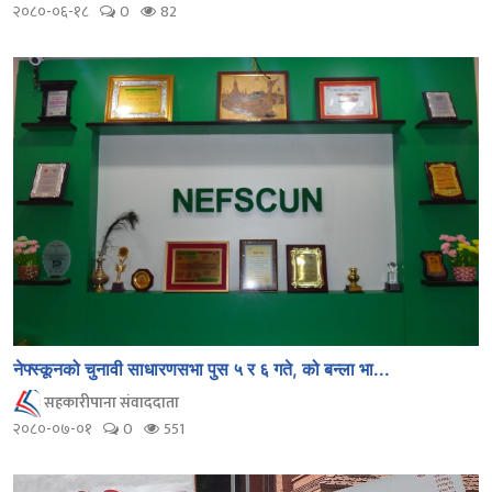
२०८०-०६-१८
0
82
नेफ्स्कूनको चुनावी साधारणसभा पुस ५ र ६ गते, को बन्ला भा...
सहकारीपाना संवाददाता
२०८०-०७-०१
0
551