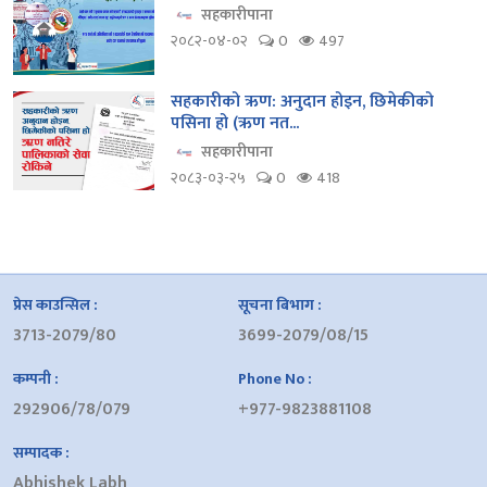
सहकारीपाना
२०८२-०४-०२
0
497
सहकारीको ऋण: अनुदान होइन, छिमेकीको
पसिना हो (ऋण नत...
सहकारीपाना
२०८३-०३-२५
0
418
प्रेस काउन्सिल :
सूचना बिभाग :
3713-2079/80
3699-2079/08/15
कम्पनी :
Phone No :
292906/78/079
+977-9823881108
सम्पादक :
Abhishek Labh