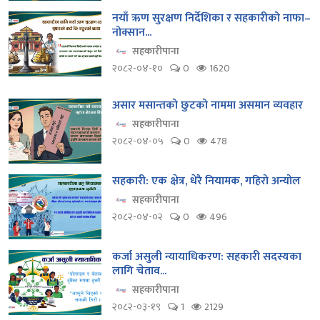
नयाँ ऋण सुरक्षण निर्देशिका र सहकारीको नाफा–
नोक्सान...
सहकारीपाना
२०८२-०४-१०
0
1620
असार मसान्तको छुटको नाममा असमान व्यवहार
सहकारीपाना
२०८२-०४-०५
0
478
सहकारी: एक क्षेत्र, धेरै नियामक, गहिरो अन्योल
सहकारीपाना
२०८२-०४-०२
0
496
कर्जा असुली न्यायाधिकरण: सहकारी सदस्यका
लागि चेताव...
सहकारीपाना
२०८२-०३-१९
1
2129