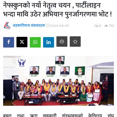
नेफ्स्कुनको नयाँ नेतृत्व चयन , पार्टीलाइन
भन्दा माथि उठेर अभियान पुनर्जागरणमा भोट !
सहकारीपाना संवाददाता
२०८०-०९-०९
0
753
बचत तथा ऋण सहकारी संस्थाहरूको केन्द्रिय संघ