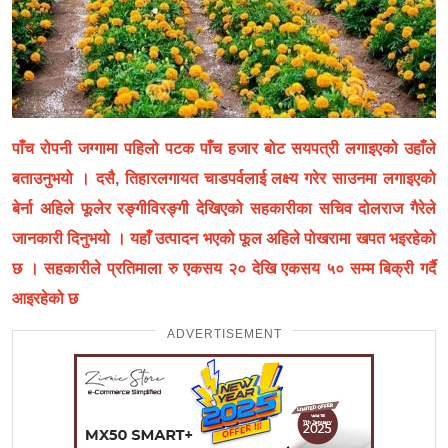
पाँच रोपनी जग्गामा पहिलो पटक पाँच हजार बोट सयपत्री लगाइएको उहाँले
बताउनुभयो । दसै, तिहारलगायत चाडपर्वलाई लक्ष्य गरेर साउनमा लगाइएको
बेर्ना अहिले फूलेर रङ्गीविरङ्गी देखिएको सहकारीका सचिव दोलराज गैरेले
जानकारी दिनुभयो । यहाँ उत्पादन भएको फूल अहिले पोखरामा खपत भइरहेको
छ । सहकारीले प्रतिमाला रु एकसय २० देखि एकसय ५० सम्म बिक्री गर्दै
आइरहेको छ
ADVERTISEMENT