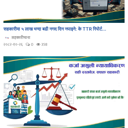
सहकारीमा ५ लाख भन्दा बढी नगद दिन नपाइने: के TTR रिपोर्ट...
सहकारीपाना
२०८२-१०-२६
0
358