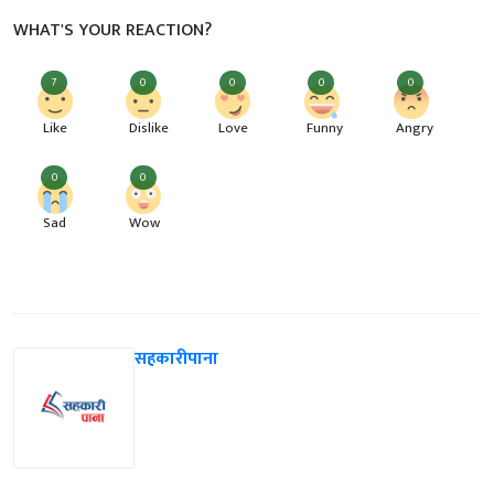
WHAT'S YOUR REACTION?
7
0
0
0
0
Like
Dislike
Love
Funny
Angry
0
0
Sad
Wow
सहकारीपाना