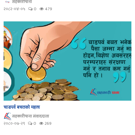
सहकारीपाना
२०८२-०४-०५
0
479
चाडपर्व बचतको महत्व
सहकारीपाना संवाददाता
२०८०-०७-२९
0
269