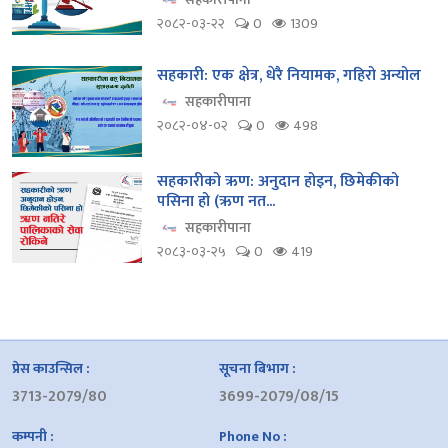
२०८२-०३-२२
0
1309
सहकारी: एक क्षेत्र, धेरै नियामक, गहिरो अन्योल
सहकारीपाना
२०८२-०४-०२
0
498
सहकारीको ऋण: अनुदान होइन, छिमेकीको
पसिना हो (ऋण नत...
सहकारीपाना
२०८३-०३-२५
0
419
प्रेस काउन्सिल :
सूचना बिभाग :
3713-2079/80
3699-2079/08/15
कम्पनी :
Phone No :