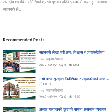
संसदीय छानबिन समितिको १,१०० पृष्ठको प्रतिवेदन कार्यान्वयन हुन नसक्दा
सहकारी क्षे...
Recommended Posts
सहकारी लेखा परीक्षण: विश्वास र जवाफदेहिता
सहकारीपाना
२०८२-०४-१२
0
604
नयाँ ऋण सुरक्षण निर्देशिका र सहकारीको नाफा–
नोक्सान...
सहकारीपाना
२०८२-०४-१०
0
1620
असार मसान्तको छुटको नाममा असमान व्यवहार