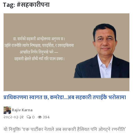
Tag: #सहकारीपना
प्राधिकरणमा स्वागत छ, कमरेड!...अब सहकारी तपाईकै भरोसामा
Rajiv Karna
२०८२-०३-३१
0
394
यो नियुक्ति ‘एक पार्टीका नेताले अब सरकारी हैसियत पनि ओगट्ने रणनीति’