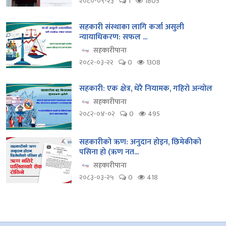
२०८०-०९-२३
1
1805
सहकारी संस्थाका लागि कर्जा असुली
न्यायाधिकरण: सफल ...
सहकारीपाना
२०८२-०३-२२
0
1308
सहकारी: एक क्षेत्र, धेरै नियामक, गहिरो अन्योल
सहकारीपाना
२०८२-०४-०२
0
495
सहकारीको ऋण: अनुदान होइन, छिमेकीको
पसिना हो (ऋण नत...
सहकारीपाना
२०८३-०३-२५
0
418