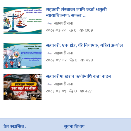
सहकारी संस्थाका लागि कर्जा असुली
न्यायाधिकरण: सफल ...
सहकारीपाना
२०८२-०३-२२
0
1309
सहकारी: एक क्षेत्र, धेरै नियामक, गहिरो अन्योल
सहकारीपाना
२०८२-०४-०२
0
498
सहकारीमा खराब ऋणीमाथि कडा कदम
सहकारीपाना
२०८३-०३-०९
0
427
प्रेस काउन्सिल :
सूचना बिभाग :