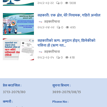
२०८२-०३-२२
0
1308
सहकारी: एक क्षेत्र, धेरै नियामक, गहिरो अन्योल
सहकारीपाना
२०८२-०४-०२
0
495
सहकारीको ऋण: अनुदान होइन, छिमेकीको
पसिना हो (ऋण नत...
सहकारीपाना
२०८३-०३-२५
0
418
प्रेस काउन्सिल :
सूचना बिभाग :
3713-2079/80
3699-2079/08/15
कम्पनी :
Phone No :