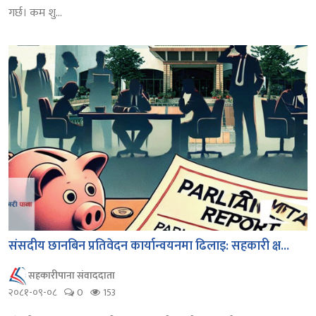
गर्छ। कम शु...
संसदीय छानबिन प्रतिवेदन कार्यान्वयनमा ढिलाइ: सहकारी क्ष...
सहकारीपाना संवाददाता
२०८१-०९-०८
0
153