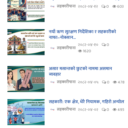
सहकारीपाना
२०८२-०४-१२
0
603
नयाँ ऋण सुरक्षण निर्देशिका र सहकारीको
नाफा–नोक्सान...
२०८२-०४-१०
0
सहकारीपाना
1620
असार मसान्तको छुटको नाममा असमान
व्यवहार
सहकारीपाना
२०८२-०४-०५
0
478
सहकारी: एक क्षेत्र, धेरै नियामक, गहिरो अन्योल
सहकारीपाना
२०८२-०४-०२
0
495