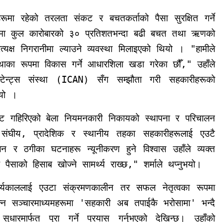
ाहरूमा रहेको तरलता संकट र बचतकर्ताको पैसा सुरक्षित गर्ने
ृत्वमा कुल कारोबारको ३० प्रतिशतभन्दा बढी बचत तथा ऋणको
त्यक्ष निगरानीमा ल्याउने व्यवस्था मिलाइएको थियो । "हामीले
स्थाका रूपमा विकास गर्ने आधारशिला खडा गरेका छौँ," उहाँले
उन्टेन्ट्स संस्था (ICAN) सँग सम्झौता गरी सहकारीहरूको
ियो ।
संकट गहिरिएको बेला नियमनकारी निकायको स्थापना र परिचालन
ार संघीय, प्रादेशिक र स्थानीय तहका सहकारीहरूलाई एउटै
 र ठगीका घटनाहरू न्यूनीकरण हुने विश्वास उहाँले व्यक्त
ैसाको हिसाब खोज्ने सामर्थ्य राख्छ," शर्माले थप्नुभयो।
 कार्यकाललाई एउटा संक्रमणकालीन तर सफल नेतृत्वका रूपमा
्न सञ्चारमाध्यमहरूमा 'सहकारी अब तपाईकै भरोसामा' भन्दै
ुधारमार्फत पुरा गर्ने प्रयास गर्नुभएको देखिन्छ। उहाँको