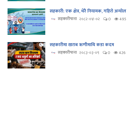
सहकारी: एक क्षेत्र, धेरै नियामक, गहिरो अन्योल
सहकारीपाना
२०८२-०४-०२
0
495
सहकारीमा खराब ऋणीमाथि कडा कदम
सहकारीपाना
२०८३-०३-०९
0
426