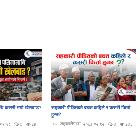
ाथि कसरी भयो खेलबाड?
सहकारी पीडितको बचत कहिले र कसरी फिर्ता
हुन्छ?
सहकारीपाना
०२-१८
0
29
२०८३-०२-१२
0
205