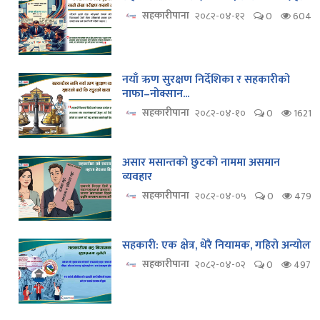
सहकारीपाना
२०८२-०४-१२
0
604
नयाँ ऋण सुरक्षण निर्देशिका र सहकारीको
नाफा–नोक्सान...
सहकारीपाना
२०८२-०४-१०
0
1621
असार मसान्तको छुटको नाममा असमान
व्यवहार
सहकारीपाना
२०८२-०४-०५
0
479
सहकारी: एक क्षेत्र, धेरै नियामक, गहिरो अन्योल
सहकारीपाना
२०८२-०४-०२
0
497