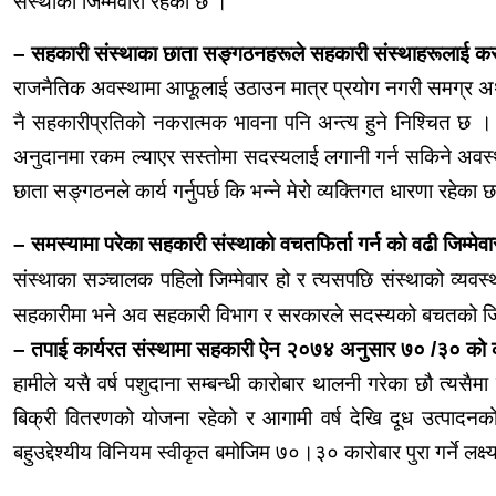
संस्थाको जिम्मेवारी रहेको छ ।
– सहकारी संस्थाका छाता
सङ्गठनहरूले
सहकारी
संस्थाहरूलाई
कस
राजनैतिक अवस्थामा
आफूलाई
उठाउन मात्र प्रयोग नगरी समग्र अर्
नै
सहकारीप्रतिको
नकरात्मक भावना पनि अन्त्य हुने निश्चित छ 
अनुदानमा रकम ल्याएर सस्तोमा सदस्यलाई लगानी गर्न सकिने अव
छाता
सङ्गठनले
कार्य गर्नुपर्छ कि भन्ने मेरो
व्यक्तिगत
धारणा रहेका 
समस्यामा परेका सहकारी संस्थाको
वचतफिर्ता
गर्न को
वढी
जिम्मेवा
–
संस्थाका
सञ्चालक
पहिलो जिम्मेवार हो र त्यसपछि संस्थाको
व्यवस
सहकारीमा भने अव सहकारी विभाग र सरकारले सदस्यको
बचतको
ज
– तपाई कार्यरत संस्थामा सहकारी ऐन २०७४ अनुसार ७० /३० को
हामीले यसै वर्ष पशुदाना सम्बन्धी
कारोबार
थालनी गरेका छौ त्यसैमा
बिक्री
वितरणको योजना रहेको र आगामी वर्ष देखि
दूध
उत्पादनक
बहुउद्देश्यीय
विनियम स्वीकृत
बमोजिम
७०।३०
कारोबार
पुरा गर्ने लक