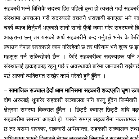
सहकारी भन्ने बित्तिकै सदस्य हित पहिलो कुरा हो त्यसले गर्दा सहका
संस्थामा अपचलन गरी सदस्यको
वचतनै
धराशायी
बनाएका भने पक्
चर्को ब्याज तिर्नुपर्ने भएकाले सानो सानो पुँजी जम्मा गरेर सदस्य
आक्रान्त छन् तर यसको अर्थ
सहकारीनै
बन्द गर्नुपर्छ भनेर के फ
ल्याउन नेपाल सरकारले काम गरिरहेको छ तर परिणाम भने शून्य छ झ
महसुस गर्न सकिरहेको छैन । फेरि सहकारीका सदस्यहरू पनि आफ्
संस्थालाई झकझकाइ रहनु पर्छ र अवस्थाको बारेमा जानकारी राख्नै
पर्छ आफ्नो व्यक्तिगत सम्झेर कार्य गरेको हुनै हुँदैन ।
– सामाजिक
सञ्चाल
हेर्दा आम मानिसमा सहकारी
शव्दप्रति
घृणा उत्
दोष अरुलाई थुपारेर सहकारी सञ्चालक पनि बस्नु हुँदैन जिम्मेवार
क्षेत्रमा समस्या विकराल हुँदैन । छिट्टै कमाएर छिट्टै अधि बढ्
सहकारीमा समस्या आएको हो यसले समग्र सहकारीमा नकरात्मक भा
छ तर यसमा सरकार, सहकारी
अभियान्ता,
सहकारी सञ्चालक तथा स
अभिभावक भएको हिसाबले नेपाल सरकारले लिनुपर्छ र सदस्यको खाई न