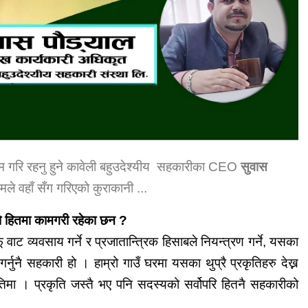
 काम गरि रहनु हुने कावेली बहुउदेश्यीय सहकारीका CEO
सुवास
े वहाँ सँग गरिएको कुराकानी ...
ो हितमा कामगरी रहेका छन ?
वाट व्यवसाय गर्ने र प्रजातान्त्रिक हिसाबले नियन्त्रण गर्ने, यसका
्नुनै सहकारी हो । हाम्रो गाउँ घरमा यसका थुप्रै
प्रकृतिहरु
देख्न
िमा । प्रकृति जस्तै भए पनि सदस्यको सर्वोपरि
हितनै
सहकारीको