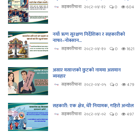
सहकारीपाना
२०८२-०४-१२
0
604
नयाँ ऋण सुरक्षण निर्देशिका र सहकारीको
नाफा–नोक्सान...
सहकारीपाना
२०८२-०४-१०
0
1621
असार मसान्तको छुटको नाममा असमान
व्यवहार
सहकारीपाना
२०८२-०४-०५
0
479
सहकारी: एक क्षेत्र, धेरै नियामक, गहिरो अन्योल
सहकारीपाना
२०८२-०४-०२
0
497