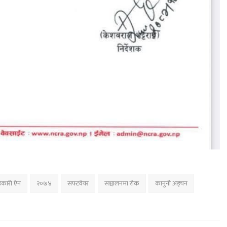
कारी ऐन
२०७४
सफ्टवेयर
सञ्चालनमा रोक
कानुनी अड्चन