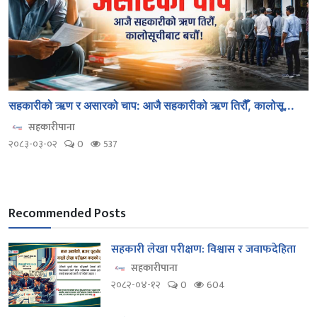
सहकारीको ऋण र असारको चाप: आजै सहकारीको ऋण तिरौँ, कालोसू...
सहकारीपाना
२०८३-०३-०२
0
537
Recommended Posts
सहकारी लेखा परीक्षण: विश्वास र जवाफदेहिता
सहकारीपाना
२०८२-०४-१२
0
604