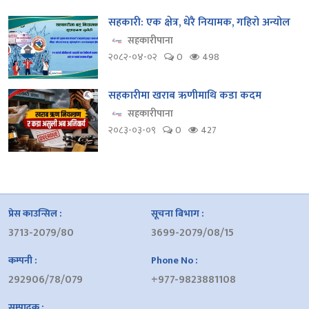
सहकारी: एक क्षेत्र, धेरै नियामक, गहिरो अन्योल
सहकारीपाना
२०८२-०४-०२
0
498
सहकारीमा खराब ऋणीमाथि कडा कदम
सहकारीपाना
२०८३-०३-०९
0
427
प्रेस काउन्सिल :
सूचना बिभाग :
3713-2079/80
3699-2079/08/15
कम्पनी :
Phone No :
292906/78/079
+977-9823881108
सम्पादक :