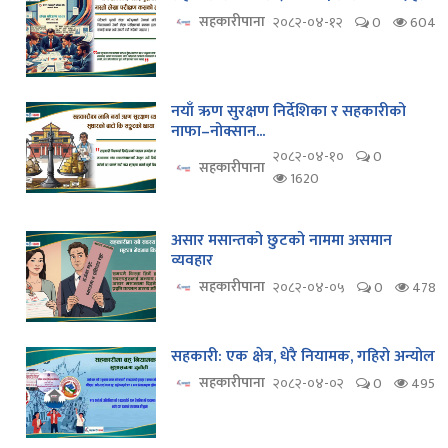
सहकारीपाना
२०८२-०४-१२
0
604
नयाँ ऋण सुरक्षण निर्देशिका र सहकारीको
नाफा–नोक्सान...
२०८२-०४-१०
0
सहकारीपाना
1620
असार मसान्तको छुटको नाममा असमान
व्यवहार
सहकारीपाना
२०८२-०४-०५
0
478
सहकारी: एक क्षेत्र, धेरै नियामक, गहिरो अन्योल
सहकारीपाना
२०८२-०४-०२
0
495