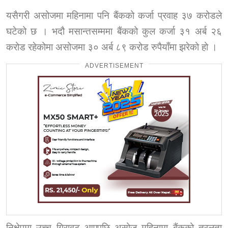
यसैगरी असोजमा महिनामा पनि बैंकको कर्जा प्रवाह ३७ करोडले
घटेको छ । भदौ मसान्तसम्ममा बैंकको कुल कर्जा ३१ अर्ब २६
करोड रहेकोमा असोजमा ३० अर्ब ८९ करोड रुपैयाँमा झरेको हो ।
ADVERTISEMENT
निक्षेपमा उच्च गिरावट आएपछि असोज महिनामा बैंकको तरलता