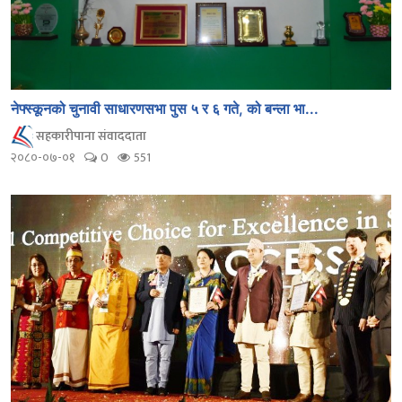
नेफ्स्कूनको चुनावी साधारणसभा पुस ५ र ६ गते, को बन्ला भा...
सहकारीपाना संवाददाता
२०८०-०७-०१
0
551