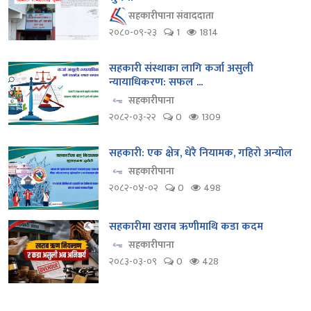
सहकारीपाना संवाददाता
२०८०-०९-२३
1
1814
सहकारी संस्थाका लागि कर्जा असुली
न्यायाधिकरण: सफल ...
सहकारीपाना
२०८२-०३-२२
0
1309
सहकारी: एक क्षेत्र, धेरै नियामक, गहिरो अन्योल
सहकारीपाना
२०८२-०४-०२
0
498
सहकारीमा खराब ऋणीमाथि कडा कदम
सहकारीपाना
२०८३-०३-०९
0
428