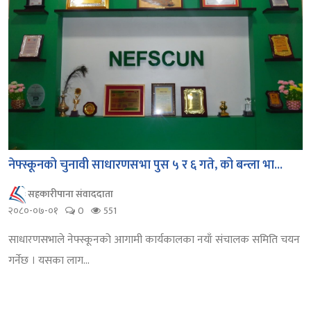
नेफ्स्कूनको चुनावी साधारणसभा पुस ५ र ६ गते, को बन्ला भा...
सहकारीपाना संवाददाता
२०८०-०७-०१
0
551
साधारणसभाले नेफ्स्कूनको आगामी कार्यकालका नयाँ संचालक समिति चयन
गर्नेछ । यसका लाग...