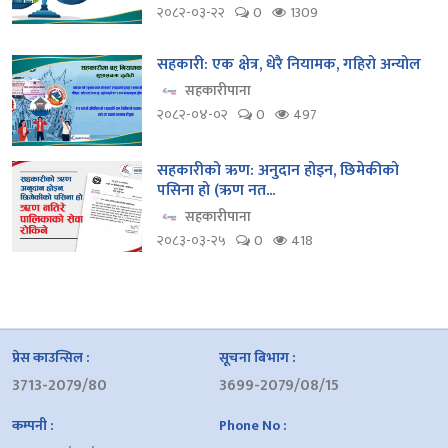
२०८२-०३-२२
0
1309
सहकारी: एक क्षेत्र, धेरै नियामक, गहिरो अन्योल
सहकारीपाना
२०८२-०४-०२
0
497
सहकारीको ऋण: अनुदान होइन, छिमेकीको
पसिना हो (ऋण नत...
सहकारीपाना
२०८३-०३-२५
0
418
प्रेस काउन्सिल :
सूचना बिभाग :
3713-2079/80
3699-2079/08/15
कम्पनी :
Phone No :