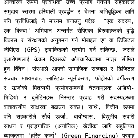
आन्तरिक रूपमा प्रविधिको उच्च प्रयोग गर्नेसँगै सहकारीले
समुदाय स्तरमा हरियाली प्रवर्द्धन र चेतना अभिवृद्धिका लागि
पनि प्रविधिलाई नै माध्यम बनाउनु पर्दछ। "एक सदस्य,
एक बिरुवा" अभियान अन्तर्गत रोपिएका बिरुवाहरूको वृद्धि
विकास र संरक्षणको अनुगमन गर्न मोबाइल एप वा डिजिटल
जीपीएस (GPS) ट्र्याकिङको प्रयोग गर्न सकिन्छ, जसले
वृक्षारोपणलाई केवल दिवसको औपचारिकतामा मात्र सीमित
हुन दिँदैन। संस्थाले आफ्नो सामाजिक सञ्जाल र डिजिटल
सञ्चार माध्यमबाट प्लास्टिक न्यूनीकरण, फोहोरको वर्गीकरण
र ऊर्जाको मितव्ययी प्रयोगसम्बन्धी चेतनामूलक अडियो-
भिडियो र बुलेटिनहरू निरन्तर प्रवाह गरी सदस्यहरूमा
वातावरणीय साक्षरता बढाउन सक्छ। साथै, वित्तीय रूपमा
पनि सहकारीले सौर्य ऊर्जा, बायोग्यास, विद्युतीय सवारी
साधन र प्राङ्गारिक (अर्गानिक) खेतीका लागि सहुलियत
ब्याजदरमा 'हरित कर्जा' (Green Financing) प्रवाह