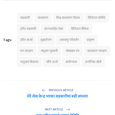
सहकारी
वातावरण
विश्व वातावरण दिवस
डिजिटल प्रविधि
हरित सहकारी
कागजरहित सेवा
डिजिटल बैंकिङ
Tags:
हरित कर्जा
वृक्षारोपण
जलवायु परिवर्तन
प्रदूषण
वन संरक्षण
क्यूआर भुक्तानी
मोबाइल एप
वातावरण संरक्षण
समुदाय विकास
सौर्य ऊर्जा
बायोग्यास
अर्गानिक खेती
PREVIOUS ARTICLE
धेरै सेवा केन्द्र भएका सहकारीमा बढी समस्या
NEXT ARTICLE