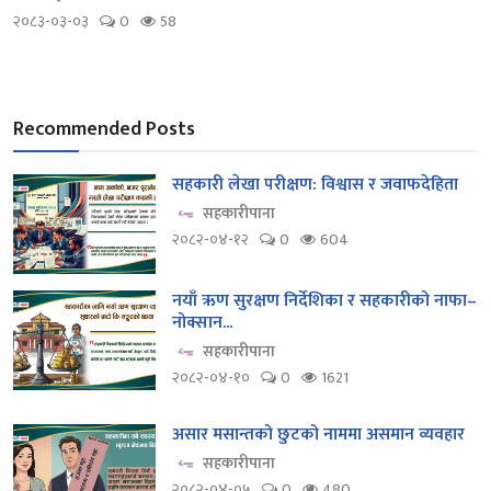
२०८३-०३-०३
0
58
Recommended Posts
सहकारी लेखा परीक्षण: विश्वास र जवाफदेहिता
सहकारीपाना
२०८२-०४-१२
0
604
नयाँ ऋण सुरक्षण निर्देशिका र सहकारीको नाफा–
नोक्सान...
सहकारीपाना
२०८२-०४-१०
0
1621
असार मसान्तको छुटको नाममा असमान व्यवहार
सहकारीपाना
२०८२-०४-०५
0
480